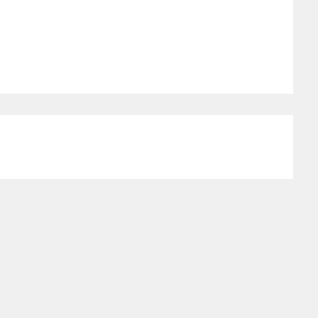
:31
18:32
18:33
18:34