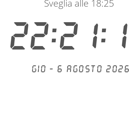
Sveglia alle 18:25
22:21:
Gio - 6 agosto 2026