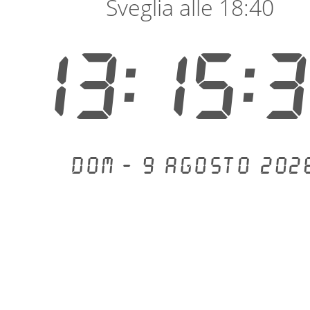
Sveglia alle 18:40
13:15:
Dom - 9 agosto 202