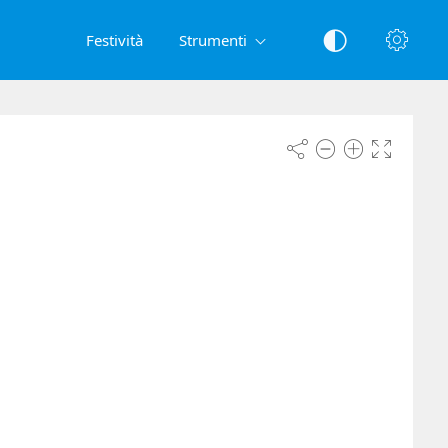
Festività
Strumenti