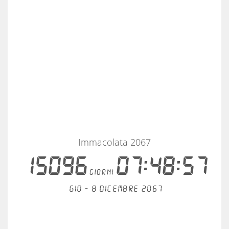
Immacolata 2067
15096
07:48:57
giorni
Gio - 8 dicembre 2067