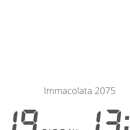
Immacolata 2075
19
13