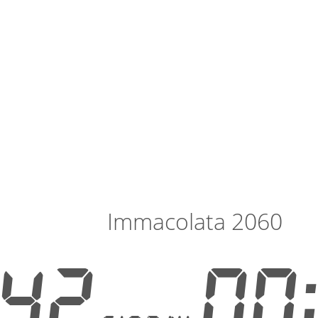
Immacolata 2060
42
00