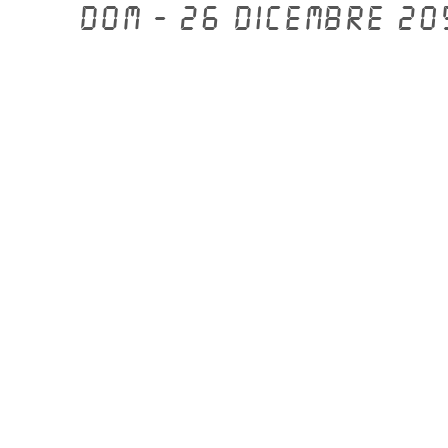
Dom - 26 dicembre 20