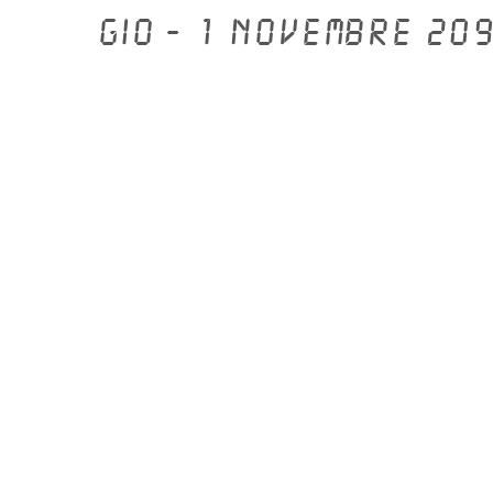
Gio - 1 novembre 209