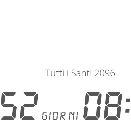
Tutti i Santi 2096
52
08
giorni