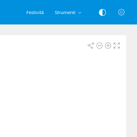
Festività
Strumenti