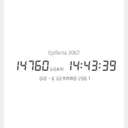
Epifania 2067
14760
14:43:39
giorni
Gio - 6 gennaio 2067