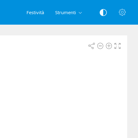
Festività
Strumenti